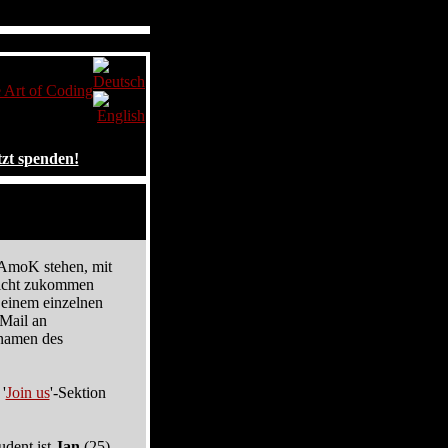
Art of Coding
tzt spenden!
r AmoK stehen, mit
richt zukommen
 einem einzelnen
-Mail an
namen des
'
Join us
'-Sektion
udent ist
Jan
(25)