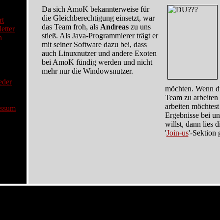
Da sich AmoK bekannterweise für
die Gleichberechtigung einsetzt, war
rt
das Team froh, als
Andreas
zu uns
etter
stieß. Als Java-Programmierer trägt er
n
mit seiner Software dazu bei, dass
auch Linuxnutzer und andere Exoten
bei AmoK fündig werden und nicht
mehr nur die Windowsnutzer.
eder
möchten. Wenn du 
Team zu arbeiten 
arbeiten möchtest
essum
Ergebnisse bei un
willst, dann lies 
'
Join-us
'-Sektion 