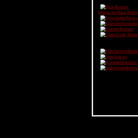
Service
Wünsche/Bug-Repo
Newsl
Spende
Banner
Link-Tipps
AmoK
Mitgli
Join us
Kontakt
Impr