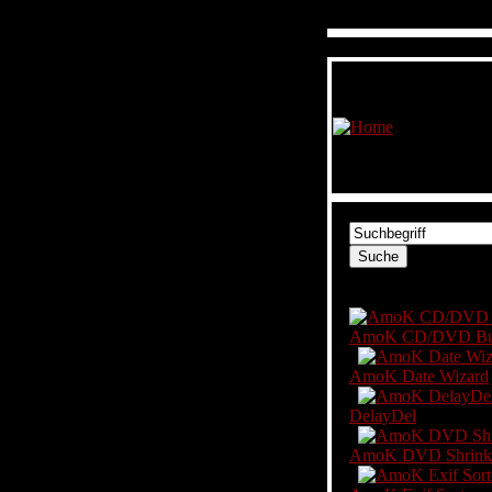
Software
AmoK CD/DVD Bu
AmoK Date Wizard
DelayDel
AmoK DVD Shrink