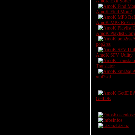
AmoK Exif Sorter
AmoK Find More!
AmoK MP3 ReEnco
AmoK Playlist Cop
pop2rss
AmoK SFV Utility
Translator
xml2sql
Coding
GetIDE
Foto
Kostenlose
Infos
Lizenz