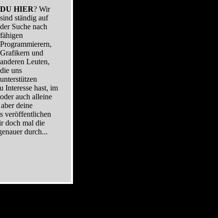
DU HIER
? Wir
sind ständig auf
der Suche nach
fähigen
Programmierern,
Grafikern und
anderen Leuten,
die uns
unterstützen
Interesse hast, im
oder auch alleine
 aber deine
s veröffentlichen
dir doch mal die
genauer durch...