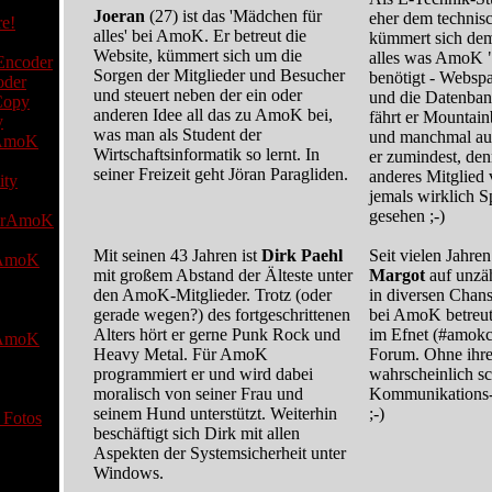
Joeran
(27) ist das 'Mädchen für
eher dem technis
alles' bei AmoK. Er betreut die
kümmert sich de
Website, kümmert sich um die
alles was AmoK 
Sorgen der Mitglieder und Besucher
benötigt - Websp
der
und steuert neben der ein oder
und die Datenban
anderen Idee all das zu AmoK bei,
fährt er Mountainb
y
was man als Student der
und manchmal auc
AmoK
Wirtschaftsinformatik so lernt. In
er zumindest, den
seiner Freizeit geht Jöran Paragliden.
anderes Mitglie
jemals wirklich Sp
gesehen ;-)
AmoK
Mit seinen 43 Jahren ist
Dirk Paehl
Seit vielen Jahren
AmoK
mit großem Abstand der Älteste unter
Margot
auf unzä
den AmoK-Mitglieder. Trotz (oder
in diversen Chan
gerade wegen?) des fortgeschrittenen
bei AmoK betreut
Alters hört er gerne Punk Rock und
im Efnet (#amokc
AmoK
Heavy Metal. Für AmoK
Forum. Ohne ihr
programmiert er und wird dabei
wahrscheinlich sc
moralisch von seiner Frau und
Kommunikations-
seinem Hund unterstützt. Weiterhin
;-)
 Fotos
beschäftigt sich Dirk mit allen
Aspekten der Systemsicherheit unter
Windows.