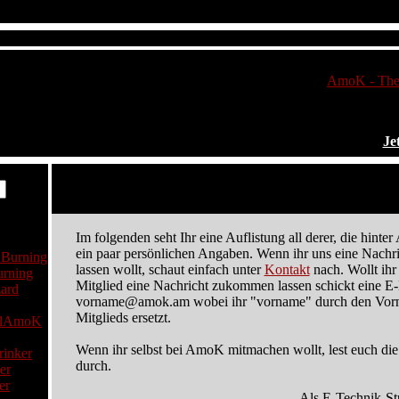
AmoK - The 
Je
Mitglieder
Im folgenden seht Ihr eine Auflistung all derer, die hinte
ein paar persönlichen Angaben. Wenn ihr uns eine Nach
lassen wollt, schaut einfach unter
Kontakt
nach. Wollt ihr
rning
Mitglied eine Nachricht zukommen lassen schickt eine E
vorname@amok.am wobei ihr "vorname" durch den Vor
Mitglieds ersetzt.
AmoK
Wenn ihr selbst bei AmoK mitmachen wollt, lest euch die 
durch.
er
Als E-Technik-St