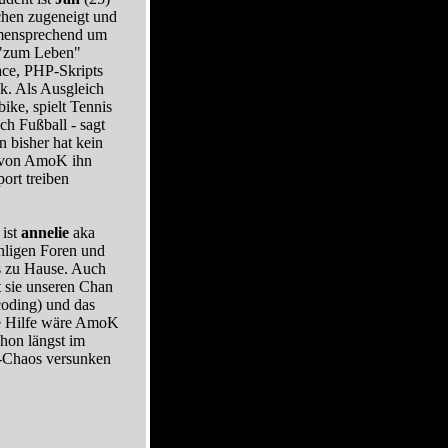
chen zugeneigt und
mensprechend um
"zum Leben"
ace, PHP-Skripts
k. Als Ausgleich
ike, spielt Tennis
h Fußball - sagt
n bisher hat kein
d von AmoK ihn
ort treiben
 ist
annelie
aka
hligen Foren und
s zu Hause. Auch
 sie unseren Chan
oding) und das
e Hilfe wäre AmoK
hon längst im
Chaos versunken